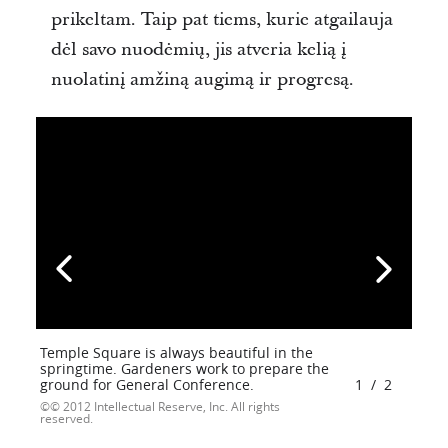
prikeltam. Taip pat tiems, kurie atgailauja
dėl savo nuodėmių, jis atveria kelią į
nuolatinį amžiną augimą ir progresą.
Temple Square is always beautiful in the
springtime. Gardeners work to prepare the
ground for General Conference.
1
/
2
© 2012 Intellectual Reserve, Inc. All rights
reserved.