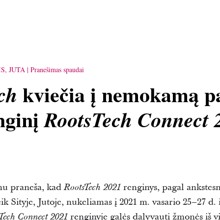
IS, JUTA
Pranešimas spaudai
kviečia į nemokamą pa
ch
nginį
RootsTech Connect 
mu praneša, kad
renginys, pagal ankstesn
RootsTech 2021
eik Sityje, Jutoje, nukeliamas į 2021 m. vasario 25–27 d
renginyje galės dalyvauti žmonės iš v
Tech Connect 2021