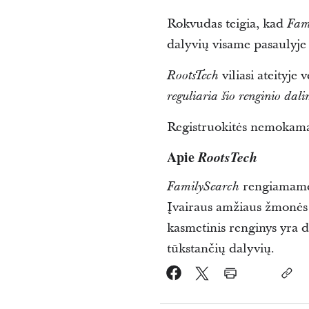
Rokvudas teigia, kad
Fam
dalyvių visame pasaulyje pa
viliasi ateityje 
RootsTech
reguliaria šio renginio dali
Registruokitės nemokam
Apie
RootsTech
rengiamame
FamilySearch
Įvairaus amžiaus žmonės j
kasmetinis renginys yra d
tūkstančių dalyvių.