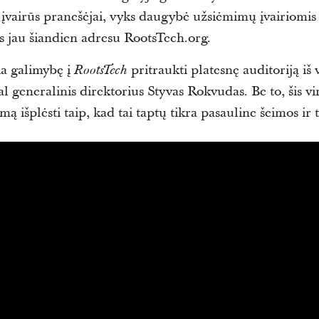
 įvairūs pranešėjai, vyks daugybė užsiėmimų įvairiomis 
s jau šiandien adresu RootsTech.org.
a galimybę į
pritraukti platesnę auditoriją iš 
RootsTech
l generalinis direktorius Styvas Rokvudas. Be to, šis 
ą išplėsti taip, kad tai taptų tikra pasauline šeimos ir 