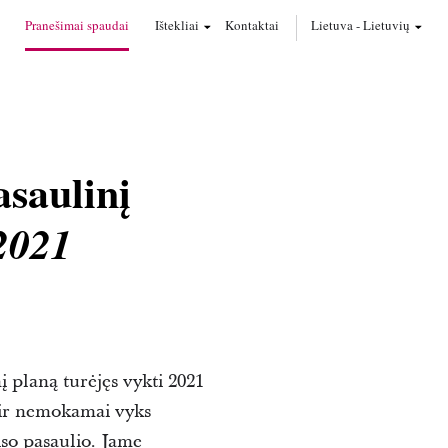
Pranešimai spaudai
Ištekliai
Kontaktai
Lietuva
-
Lietuvių
saulinį
2021
į planą turėjęs vykti 2021
. ir nemokamai vyks
iso pasaulio. Jame