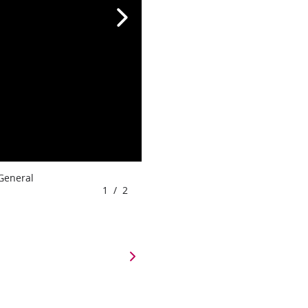
 General
1
/
2