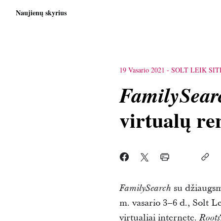
Naujienų skyrius
19 Vasario 2021
-
SOLT LEIK SIT
FamilySear
virtualų re
su džiaugs
FamilySearch
m. vasario 3–6 d., Solt L
virtualiai internete.
Roots