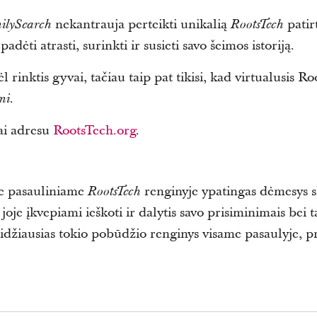
nekantrauja perteikti unikalią
patir
ilySearch
RootsTech
dėti atrasti, surinkti ir susieti savo šeimos istoriją.
vėl rinktis gyvai, tačiau taip pat tikisi, kad virtualusis
mi.
ai adresu
RootsTech.org
.
 pasauliniame
renginyje ypatingas dėmesys s
RootsTech
oje įkvepiami ieškoti ir dalytis savo prisiminimais bei t
idžiausias tokio pobūdžio renginys visame pasaulyje, pr