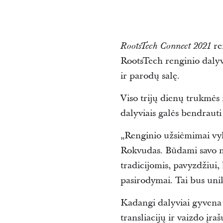
ren
RootsTech Connect 2021
RootsTech renginio dalyv
ir parodų salę.
Viso trijų dienų trukmės 
dalyviais galės bendrauti
„Renginio užsiėmimai vyks
Rokvudas. Būdami savo na
tradicijomis, pavyzdžiui,
pasirodymai. Tai bus unik
Kadangi dalyviai gyvena į
transliacijų ir vaizdo įra