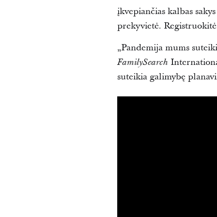
įkvepiančias kalbas sakys
prekyvietė. Registruokitė
„Pandemija mums suteiki
Internationa
FamilySearch
suteikia galimybę planavim