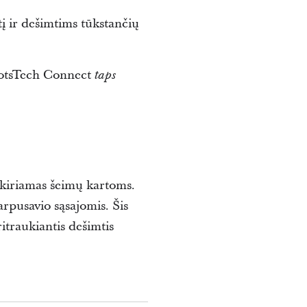
tį ir dešimtims tūkstančių
 RootsTech Connect
taps
kiriamas šeimų kartoms.
arpusavio sąsajomis. Šis
itraukiantis dešimtis