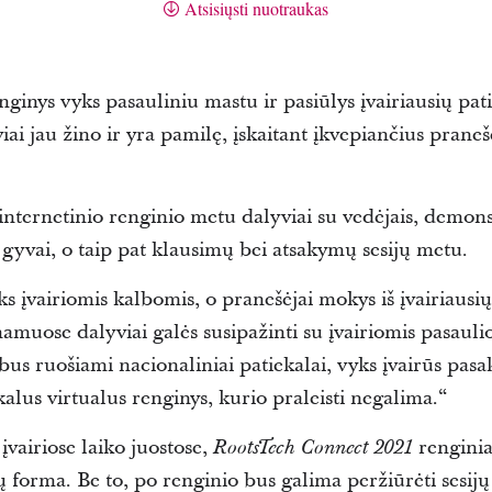
Atsisiųsti nuotraukas
ginys vyks pasauliniu mastu ir pasiūlys įvairiausių pati
iai jau žino ir yra pamilę, įskaitant įkvepiančius pran
internetinio renginio metu dalyviai su vedėjais, demonst
 gyvai, o taip pat klausimų bei atsakymų sesijų metu.
 įvairiomis kalbomis, o pranešėjai mokys iš įvairiausių
muose dalyviai galės susipažinti su įvairiomis pasauli
 bus ruošiami nacionaliniai patiekalai, vyks įvairūs pasa
alus virtualus renginys, kurio praleisti negalima.“
vairiose laiko juostose,
renginiai
RootsTech Connect 2021
šų forma. Be to, po renginio bus galima peržiūrėti sesijų