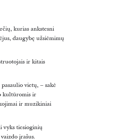
rčių, kurias ankstesni
ešėjus, daugybę užsiėmimų
ruotojais ir kitais
 pasaulio vietų, – sakė
o kultūromis ir
kojimai ir muzikiniai
 vyks tiesioginių
 vaizdo įrašus.