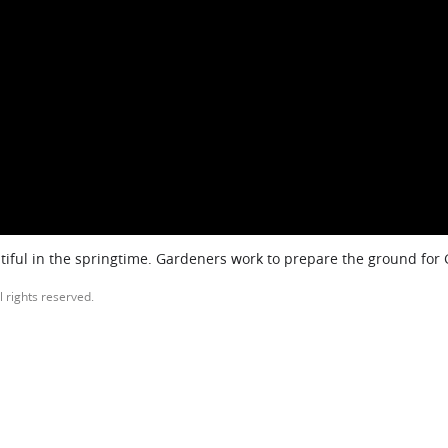
iful in the springtime. Gardeners work to prepare the ground for
l rights reserved.