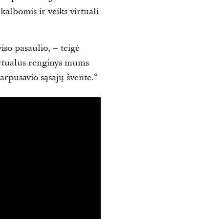
kalbomis ir veiks virtuali
viso pasaulio, – teigė
virtualus renginys mums
tarpusavio sąsajų švente.“