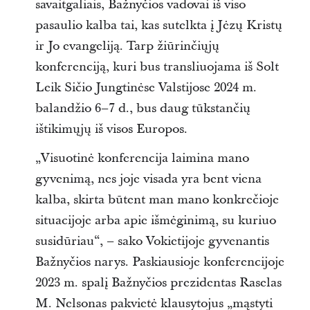
savaitgaliais, Bažnyčios vadovai iš viso
pasaulio kalba tai, kas sutelkta į Jėzų Kristų
ir Jo evangeliją. Tarp žiūrinčiųjų
konferenciją, kuri bus transliuojama iš Solt
Leik Sičio Jungtinėse Valstijose 2024 m.
balandžio 6–7 d., bus daug tūkstančių
ištikimųjų iš visos Europos.
„Visuotinė konferencija laimina mano
gyvenimą, nes joje visada yra bent viena
kalba, skirta būtent man mano konkrečioje
situacijoje arba apie išmėginimą, su kuriuo
susidūriau“, – sako Vokietijoje gyvenantis
Bažnyčios narys. Paskiausioje konferencijoje
2023 m. spalį Bažnyčios prezidentas Raselas
M. Nelsonas pakvietė klausytojus „mąstyti