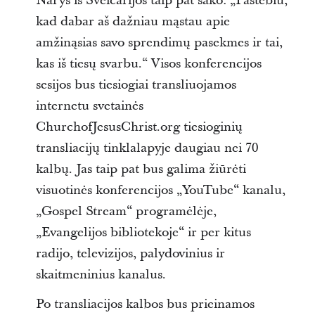
Narys iš Šveicarijos taip pat sako: „Pastebiu,
kad dabar aš dažniau mąstau apie
amžinąsias savo sprendimų pasekmes ir tai,
kas iš tiesų svarbu.“ Visos konferencijos
sesijos bus tiesiogiai transliuojamos
internetu svetainės
ChurchofJesusChrist.org tiesioginių
transliacijų tinklalapyje daugiau nei 70
kalbų. Jas taip pat bus galima žiūrėti
visuotinės konferencijos „YouTube“ kanalu,
„Gospel Stream“ programėlėje,
„Evangelijos bibliotekoje“ ir per kitus
radijo, televizijos, palydovinius ir
skaitmeninius kanalus.
Po transliacijos kalbos bus prieinamos