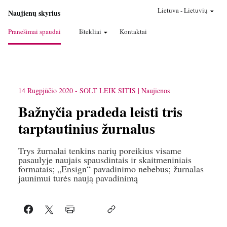
Lietuva
-
Lietuvių
Naujienų skyrius
Pranešimai spaudai
Ištekliai
Kontaktai
14 Rugpjūčio 2020
-
SOLT LEIK SITIS
Naujienos
Bažnyčia pradeda leisti tris
tarptautinius žurnalus
Trys žurnalai tenkins narių poreikius visame
pasaulyje naujais spausdintais ir skaitmeniniais
formatais; „Ensign“ pavadinimo nebebus; žurnalas
jaunimui turės naują pavadinimą