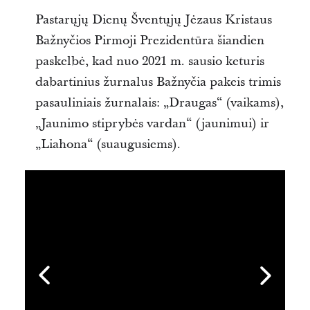
Pastarųjų Dienų Šventųjų Jėzaus Kristaus
Bažnyčios Pirmoji Prezidentūra šiandien
paskelbė, kad nuo 2021 m. sausio keturis
dabartinius žurnalus Bažnyčia pakeis trimis
pasauliniais žurnalais: „Draugas“ (vaikams),
„Jaunimo stiprybės vardan“ (jaunimui) ir
„Liahona“ (suaugusiems).