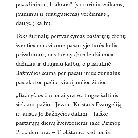
pavadinimu „Liahona“ (su turiniu vaikams,
jaunimui ir suaugusiems) verčiamas į
daugelį kalbų.
Toks žurnalų pertvarkymas pastarųjų dienų
šventiesiems visame pasaulyje turės kelis
privalumus, nes turinys bus leidžiamas
dažniau ir daugiau kalbų, o pasaulinė
Bažnyčios šeimą per pasaulinius žurnalus
pasieks tos pačios vienijančios žinios.
„Bažnyčios žurnalai yra vertingas šaltinis
siekiant pažinti Jėzaus Kristaus Evangeliją
ir jaustis Jo Bažnyčios dalimi – laiške
pastarųjų dienų šventiesiems sakė Pirmoji
Prezidentūra. – Trokštame, kad nariai