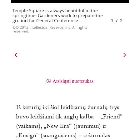
Temple Square is always beautiful in the
springtime. Gardeners work to prepare the
ground for General Conference.
1
/
2
© 2012 Intellectual Reserve, Inc. All rights
reserved.
Atsisiųsti nuotraukas
Iš keturių iki šiol leidžiamų žurnalų trys
buvo leidžiami tik anglų kalba – „Friend“
(vaikams), „New Era“ (jaunimui) ir
„Ensign“ (suaugusiems) – o žurnalas