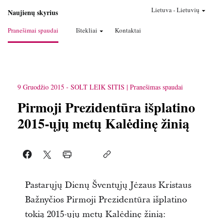
Lietuva
-
Lietuvių
Naujienų skyrius
Pranešimai spaudai
Ištekliai
Kontaktai
9 Gruodžio 2015
-
SOLT LEIK SITIS
Pranešimas spaudai
Pirmoji Prezidentūra išplatino
2015-ųjų metų Kalėdinę žinią
Pastarųjų Dienų Šventųjų Jėzaus Kristaus
Bažnyčios Pirmoji Prezidentūra išplatino
tokią 2015-ųjų metų Kalėdinę žinią: