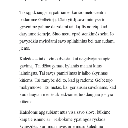
Tikrąjį džiaugsmą patiriame, kai šio meto centru
padarome Gelbėtoją. Išlaikyti Jį savo mintyse ir
gyvenime galime darydami tai, ką Jis norėtų, kad
darytume žemėje. Šiuo metu ypač stenkimės sekti Jo
pavyzdžiu mylėdami savo aplinkinius bei tarnaudami
jiems.
Kalėdos – tai davimo dvasia, kai negalvojama apie
gavimą. Tai džiaugsmas, kylantis matant kitus
laimingus. Tai savęs pamiršimas ir laiko skyrimas
kitiems. Tai ramybė dėl to, kad ją radome Gelbėtojo
mokymuose. Tai metas, kai geriausiai suvokiame, kad
kuo daugiau meilės skleidžiame, tuo daugiau jos yra
kitiems.
Kalėdoms apgaubiant mus visa savo šlove, būkime
kaip tie išminčiai – ieškokime ypatingos ryškios
žvaigždės, kuri mus nuves prie mūsų kalėdinių