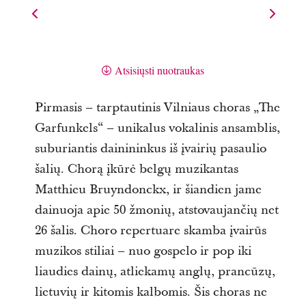
Atsisiųsti nuotraukas
Pirmasis – tarptautinis Vilniaus choras „The
Garfunkels“ – unikalus vokalinis ansamblis,
suburiantis dainininkus iš įvairių pasaulio
šalių. Chorą įkūrė belgų muzikantas
Matthieu Bruyndonckx, ir šiandien jame
dainuoja apie 50 žmonių, atstovaujančių net
26 šalis. Choro repertuare skamba įvairūs
muzikos stiliai – nuo gospelo ir pop iki
liaudies dainų, atliekamų anglų, prancūzų,
lietuvių ir kitomis kalbomis. Šis choras ne