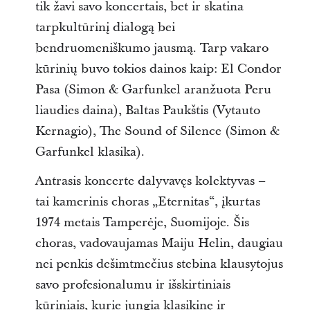
tik žavi savo koncertais, bet ir skatina
tarpkultūrinį dialogą bei
bendruomeniškumo jausmą. Tarp vakaro
kūrinių buvo tokios dainos kaip: El Condor
Pasa (Simon & Garfunkel aranžuota Peru
liaudies daina), Baltas Paukštis (Vytauto
Kernagio), The Sound of Silence (Simon &
Garfunkel klasika).
Antrasis koncerte dalyvavęs kolektyvas –
tai kamerinis choras „Eternitas“, įkurtas
1974 metais Tamperėje, Suomijoje. Šis
choras, vadovaujamas Maiju Helin, daugiau
nei penkis dešimtmečius stebina klausytojus
savo profesionalumu ir išskirtiniais
kūriniais, kurie jungia klasikinę ir