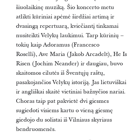
šiuolaikinę muziką. Šio koncerto metu
atlikti kūriniai apėmė širdžiai artimą ir
dvasingą repertuarą, kviečiantį tinkamai
nusiteikti Velykų laukimui. Tarp kūrinių –
tokių kaip Adoramus (Francesco
Roselli), Ave Maria (Jakob Arcadelt), He Is
Risen (Jochim Neander) ir daugiau, buvo
skaitomos eilutės iš Šventųjų raštų,
pasakojančios Velykų istoriją. Jas lietuviškai
ir angliškai skaitė vietiniai bažnyčios nariai.
Choras taip pat pakvietė dvi giesmes
sugiedoti visiems kartu o vieną giesmę
giedojo du solistai iš Vilniaus skyriaus
bendruomenės.