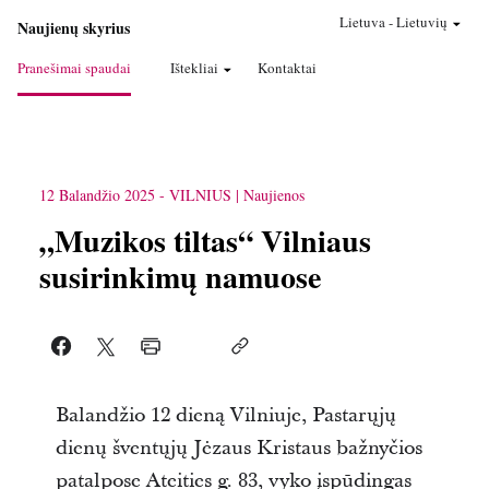
Lietuva
-
Lietuvių
Naujienų skyrius
Pranešimai spaudai
Ištekliai
Kontaktai
12 Balandžio 2025
-
VILNIUS
Naujienos
„Muzikos tiltas“ Vilniaus
susirinkimų namuose
Balandžio 12 dieną Vilniuje, Pastarųjų
dienų šventųjų Jėzaus Kristaus bažnyčios
patalpose Ateities g. 83, vyko įspūdingas